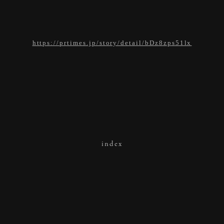
https://prtimes.jp/story/detail/bDz8zps51lx
index