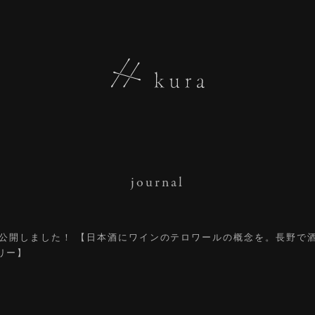
journal
ORYに公開しました！ 【日本酒にワインのテロワールの概念を。長野
リー】