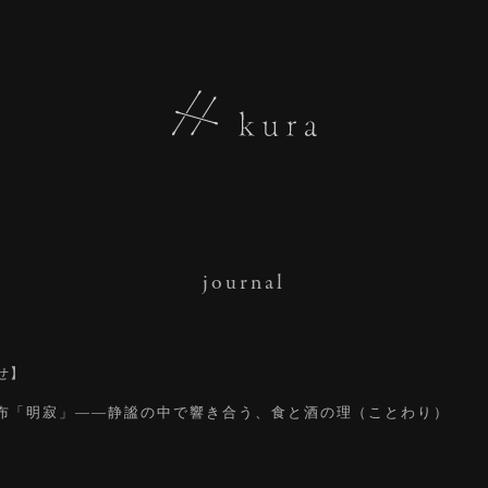
journal
せ】
布「明寂」——静謐の中で響き合う、食と酒の理（ことわり）